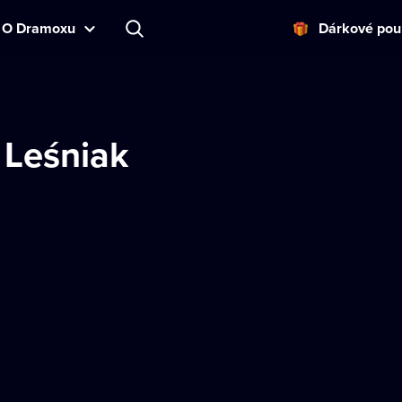
O Dramoxu
Dárkové pou
Leśniak