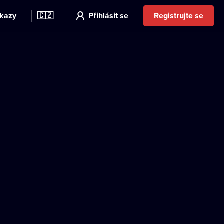
kazy
🇨🇿
Přihlásit se
Registrujte se