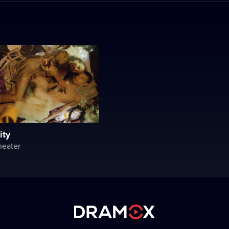
ity
heater