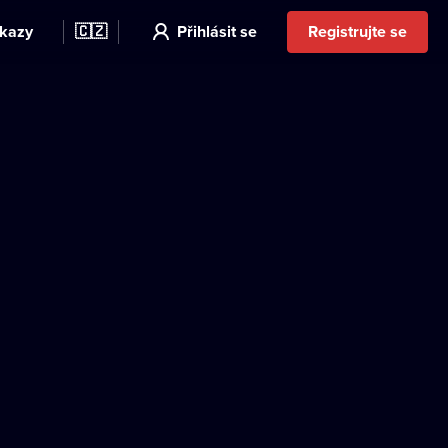
kazy
🇨🇿
Přihlásit se
Registrujte se