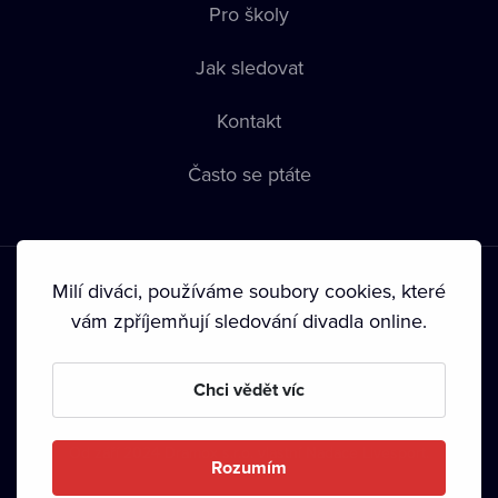
Pro školy
Jak sledovat
Kontakt
Často se ptáte
Milí diváci, používáme soubory cookies, které
vám zpříjemňují sledování divadla online.
Podmínky používání
•
Ochrana soukromí
•
Zásady používání
Chci vědět víc
Cookies
•
Autorská práva
•
Vysílání
Od září 2024 Dramox s.r.o. vlastní Nadace Livesport.
Rozumím