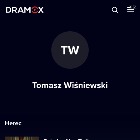
O Dramoxu
🇨🇿
Dárkové poukazy
TW
Registrujte se
Tomasz Wiśniewski
Herec