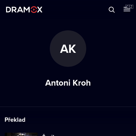
O Dramoxu
🇨🇿
Dárkové poukazy
AK
Registrujte se
Antoni Kroh
Překlad