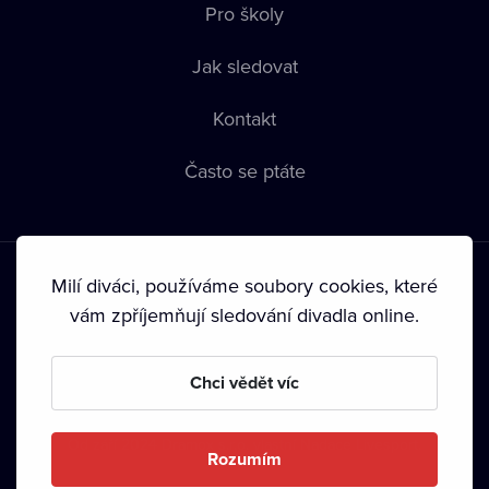
Pro školy
Jak sledovat
Kontakt
Často se ptáte
Milí diváci, používáme soubory cookies, které
vám zpříjemňují sledování divadla online.
Podmínky používání
•
Ochrana soukromí
•
Zásady používání
Chci vědět víc
Cookies
•
Autorská práva
•
Vysílání
Od září 2024 Dramox s.r.o. vlastní Nadace Livesport.
Rozumím