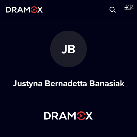
O Dramoxu
🇨🇿
Dárkové poukazy
JB
Registrujte se
Justyna Bernadetta Banasiak