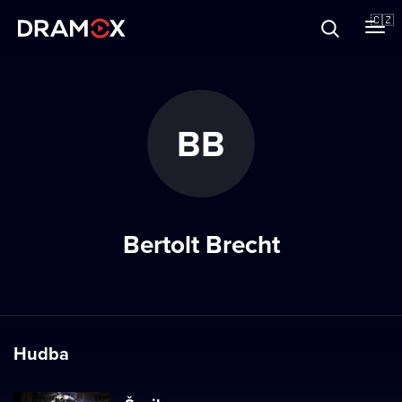
O Dramoxu
🇨🇿
Dárkové poukazy
BB
Registrujte se
Bertolt Brecht
Hudba