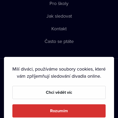
Pro školy
Jak sledovat
Kontakt
Často se ptáte
Milí diváci, používáme soubory cookies, které
vám zpříjemňují sledování divadla online.
Podmínky používání
•
Ochrana soukromí
•
Zásady používání
Chci vědět víc
Cookies
•
Autorská práva
•
Vysílání
Od září 2024 Dramox s.r.o. vlastní Nadace Livesport.
Rozumím