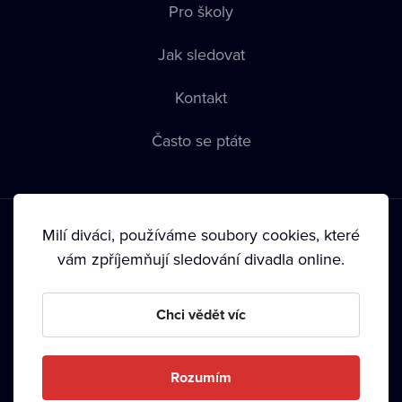
Pro školy
Jak sledovat
Kontakt
Často se ptáte
Milí diváci, používáme soubory cookies, které
vám zpříjemňují sledování divadla online.
Podmínky používání
•
Ochrana soukromí
•
Zásady používání
Chci vědět víc
Cookies
•
Autorská práva
•
Vysílání
Od září 2024 Dramox s.r.o. vlastní Nadace Livesport.
Rozumím