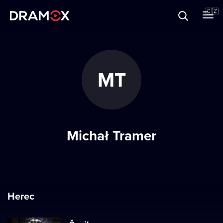
O Dramoxu
🇨🇿
Dárkové poukazy
MT
Registrujte se
Michał Tramer
Herec