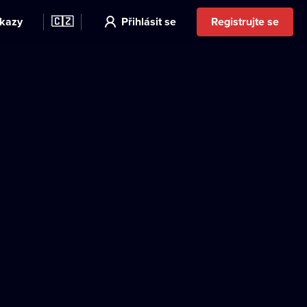
kazy
🇨🇿
Přihlásit se
Registrujte se