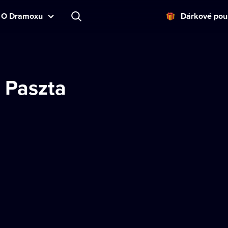
O Dramoxu
Dárkové pou
 Paszta