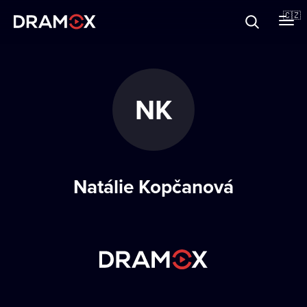
O Dramoxu
🇨🇿
Dárkové poukazy
NK
Registrujte se
Natálie Kopčanová