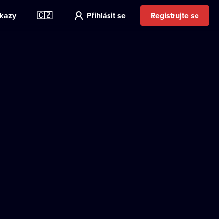
kazy
🇨🇿
Přihlásit se
Registrujte se