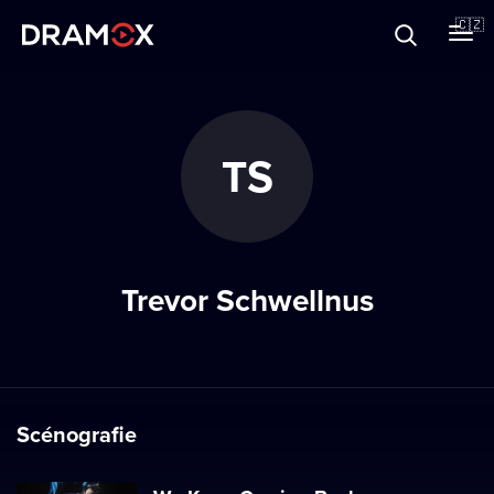
O Dramoxu
🇨🇿
Dárkové poukazy
TS
Registrujte se
Trevor Schwellnus
Scénografie