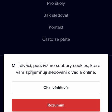
Pro školy
Jak sledovat
Kontakt
Často se ptáte
Milí diváci, používáme soubory cookies, které
vám zpříjemňují sledování divadla online.
Podmínky používání
•
Ochrana soukromí
•
Zásady používání
Chci vědět víc
Cookies
•
Autorská práva
•
Vysílání
Od září 2024 Dramox s.r.o. vlastní Nadace Livesport.
Rozumím