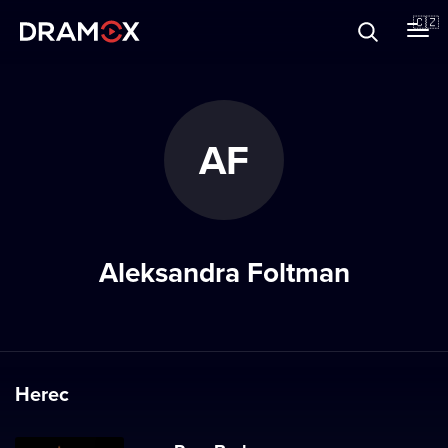
O Dramoxu
🇨🇿
Dárkové poukazy
AF
Registrujte se
Aleksandra Foltman
Herec