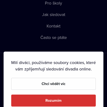
Pro školy
Jak sledovat
Kontakt
Často se ptáte
Milí diváci, používáme soubory cookies, které
vám zpříjemňují sledování divadla online.
Podmínky používání
•
Ochrana soukromí
•
Zásady používání
Chci vědět víc
Cookies
•
Autorská práva
•
Vysílání
Od září 2024 Dramox s.r.o. vlastní Nadace Livesport.
Rozumím