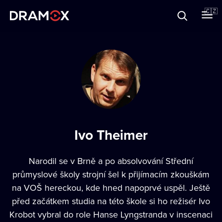
O Dramoxu
🇨🇿
Dárkové poukazy
Registrujte se
Ivo Theimer
Narodil se v Brně a po absolvování Střední
průmyslové školy strojní šel k přijímacím zkouškám
na VOŠ hereckou, kde hned napoprvé uspěl. Ještě
před začátkem studia na této škole si ho režisér Ivo
Krobot vybral do role Hanse Lyngstranda v inscenaci