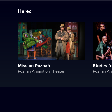
Herec
Mission Poznań
Stories f
Poznań Animation Theater
Poznań An