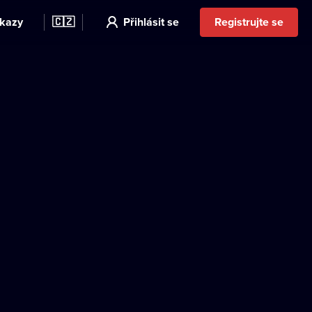
kazy
🇨🇿
Přihlásit se
Registrujte se