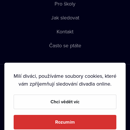
Pro školy
Jak sledovat
Kontakt
Často se ptáte
Milí diváci, používáme soubory cookies, které
vám zpříjemňují sledování divadla online.
Podmínky používání
•
Ochrana soukromí
•
Zásady používání
Chci vědět víc
Cookies
•
Autorská práva
•
Vysílání
Od září 2024 Dramox s.r.o. vlastní Nadace Livesport.
Rozumím