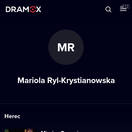
O Dramoxu
🇨🇿
Dárkové poukazy
MR
Registrujte se
Mariola Ryl-Krystianowska
Herec