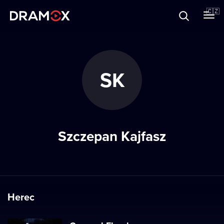
O Dramoxu
🇨🇿
Dárkové poukazy
SK
Registrujte se
Szczepan Kajfasz
Herec