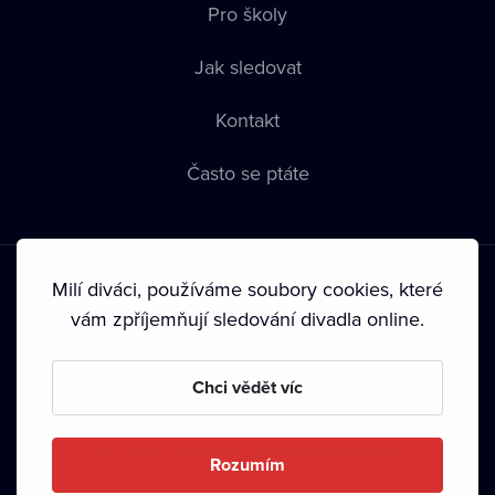
Pro školy
Jak sledovat
Kontakt
Často se ptáte
Milí diváci, používáme soubory cookies, které
vám zpříjemňují sledování divadla online.
Podmínky používání
•
Ochrana soukromí
•
Zásady používání
Chci vědět víc
Cookies
•
Autorská práva
•
Vysílání
Od září 2024 Dramox s.r.o. vlastní Nadace Livesport.
Rozumím