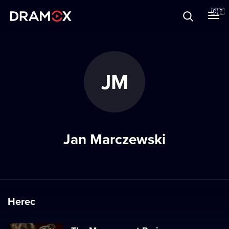
O Dramoxu
🇨🇿
Dárkové poukazy
JM
Registrujte se
Jan Marczewski
Herec