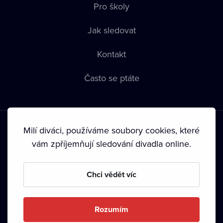
Pro školy
Jak sledovat
Kontakt
Často se ptáte
Milí diváci, používáme soubory cookies, které
vám zpříjemňují sledování divadla online.
Podmínky používání
•
Ochrana soukromí
•
Zásady používání
Chci vědět víc
Cookies
•
Autorská práva
•
Vysílání
Od září 2024 Dramox s.r.o. vlastní Nadace Livesport.
Rozumím