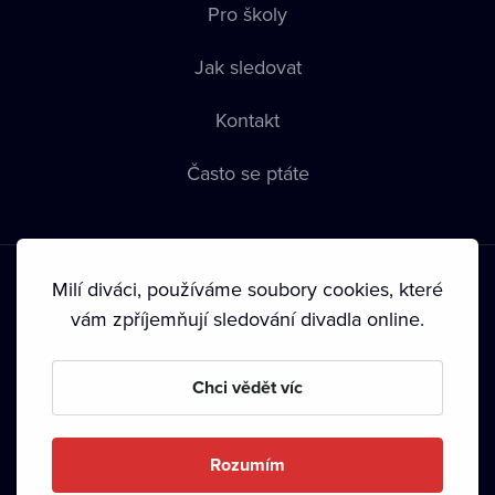
Pro školy
Jak sledovat
Kontakt
Často se ptáte
Milí diváci, používáme soubory cookies, které
vám zpříjemňují sledování divadla online.
Podmínky používání
•
Ochrana soukromí
•
Zásady používání
Chci vědět víc
Cookies
•
Autorská práva
•
Vysílání
Od září 2024 Dramox s.r.o. vlastní Nadace Livesport.
Rozumím