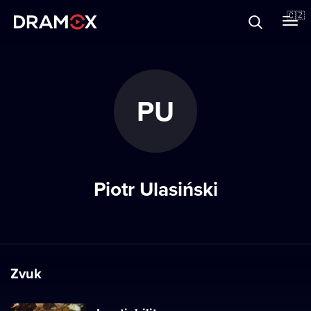
O Dramoxu
🇨🇿
Dárkové poukazy
PU
Registrujte se
Piotr Ulasiński
Zvuk