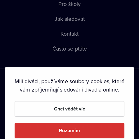
Pro školy
Jak sledovat
Kontakt
Často se ptáte
Milí diváci, používáme soubory cookies, které
vám zpříjemňují sledování divadla online.
Podmínky používání
•
Ochrana soukromí
•
Zásady používání
Chci vědět víc
Cookies
•
Autorská práva
•
Vysílání
Od září 2024 Dramox s.r.o. vlastní Nadace Livesport.
Rozumím