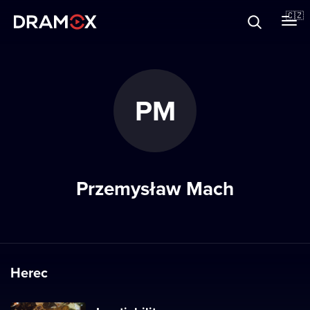
O Dramoxu
🇨🇿
Dárkové poukazy
PM
Registrujte se
Przemysław Mach
Herec