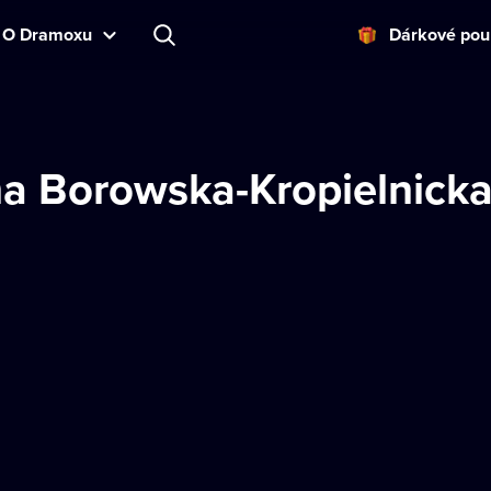
O Dramoxu
Dárkové pou
a Borowska-Kropielnick