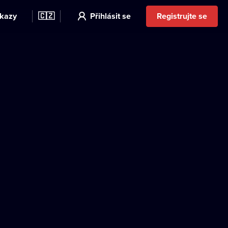
kazy
🇨🇿
Přihlásit se
Registrujte se
a