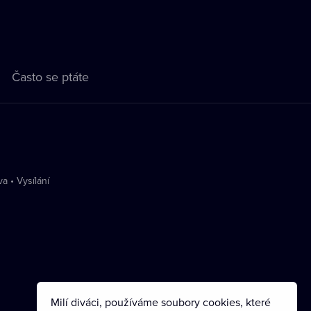
Často se ptáte
va
•
Vysílání
Milí diváci, používáme soubory cookies, které