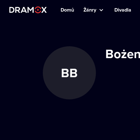
Domů
Žánry
Divadla
Bożen
BB