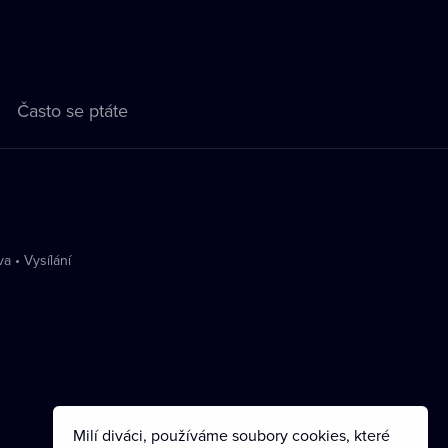
Často se ptáte
va
•
Vysílání
Milí diváci, používáme soubory cookies, které