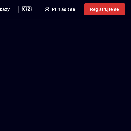
kazy
🇨🇿
Přihlásit se
Registrujte se