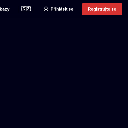
kazy
🇨🇿
Přihlásit se
Registrujte se