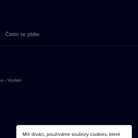
Často se ptáte
va
•
Vysílání
Milí diváci, používáme soubory cookies, které