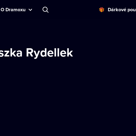
O Dramoxu
Dárkové pou
szka Rydellek