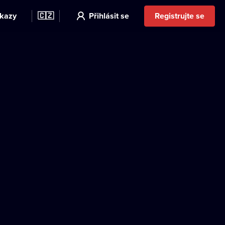
kazy
🇨🇿
Přihlásit se
Registrujte se