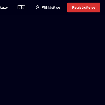
kazy
🇨🇿
Přihlásit se
Registrujte se