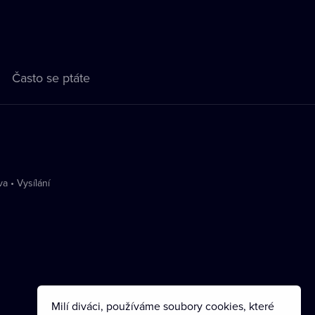
Často se ptáte
va
•
Vysílání
Milí diváci, používáme soubory cookies, které