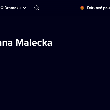
O Dramoxu
Dárkové pou
nna Malecka