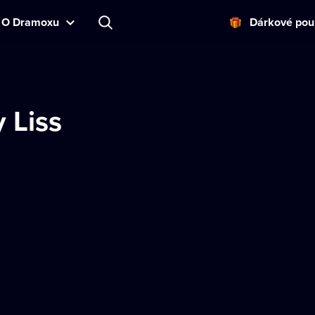
O Dramoxu
Dárkové pou
 Liss