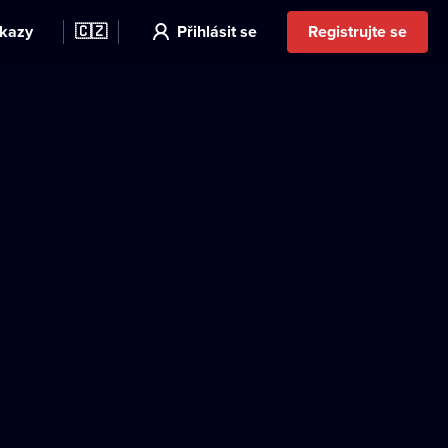
kazy
🇨🇿
Přihlásit se
Registrujte se