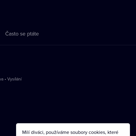
Často se ptáte
va
•
Vysílání
Milí diváci, používáme soubory cookies, které