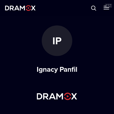
O Dramoxu
🇨🇿
Dárkové poukazy
IP
Registrujte se
Ignacy Panfil