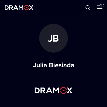
O Dramoxu
🇨🇿
Dárkové poukazy
JB
Registrujte se
Julia Biesiada