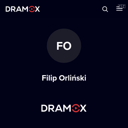
O Dramoxu
🇨🇿
Dárkové poukazy
FO
Registrujte se
Filip Orliński