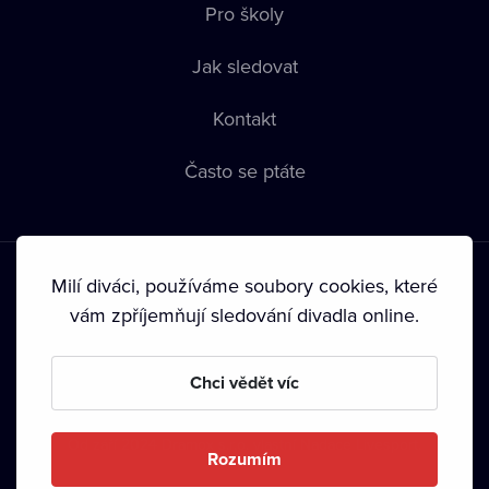
Pro školy
Jak sledovat
Kontakt
Často se ptáte
Milí diváci, používáme soubory cookies, které
vám zpříjemňují sledování divadla online.
Podmínky používání
•
Ochrana soukromí
•
Zásady používání
Chci vědět víc
Cookies
•
Autorská práva
•
Vysílání
Od září 2024 Dramox s.r.o. vlastní Nadace Livesport.
Rozumím