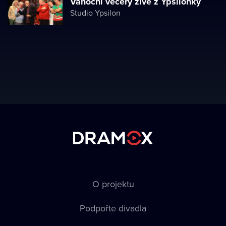
Vánoční večery živě z Ypsilonky
Studio Ypsilon
O projektu
Podpořte divadla