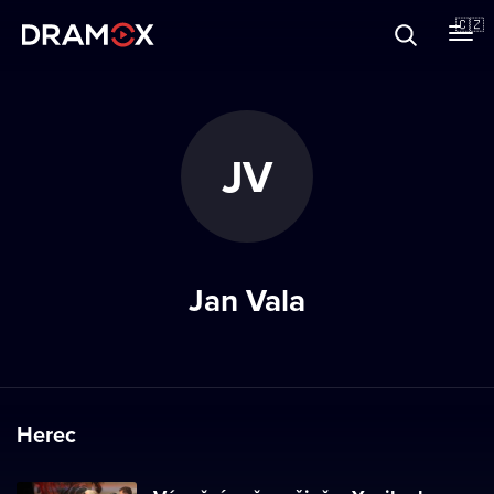
O Dramoxu
🇨🇿
Dárkové poukazy
JV
Registrujte se
Jan Vala
Herec