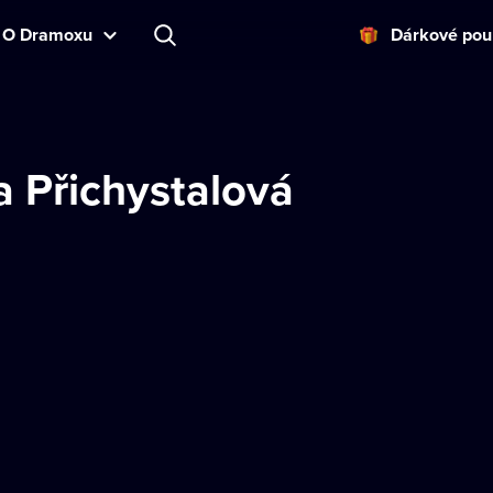
O Dramoxu
Dárkové pou
a Přichystalová