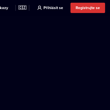
kazy
🇨🇿
Přihlásit se
Registrujte se