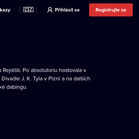
kazy
🇨🇿
Přihlásit se
Registrujte se
Rejdišti. Po absolutoriu hostovala v
vadle J. K. Tyla v Plzni a na dalších
aké dabingu.