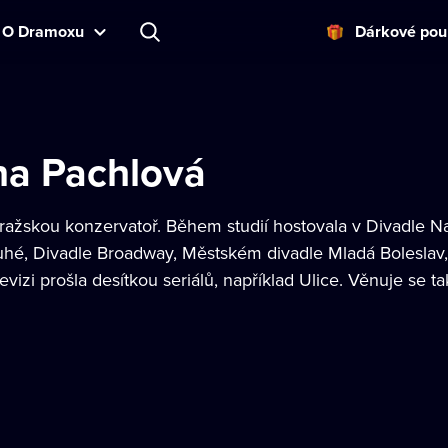
O Dramoxu
Dárkové pou
na Pachlová
ažskou konzervatoř. Během studií hostovala v Divadle Na 
hé, Divadle Broadway, Městském divadle Mladá Boleslav, Di
evizi prošla desítkou seriálů, například Ulice. Věnuje se t