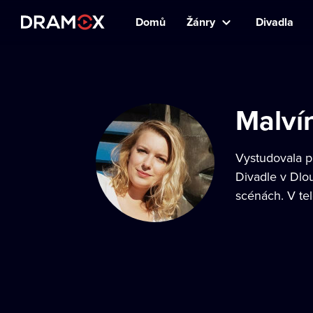
Domů
Žánry
Divadla
Malví
Vystudovala pr
Divadle v Dlou
scénách. V tel