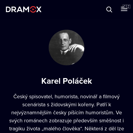
O Dramoxu
🇨🇿
Dárkové poukazy
Registrujte se
Karel Poláček
Český spisovatel, humorista, novinář a filmový
scenárista s židovskými kořeny. Patří k
nejvýznamnějším česky píšícím humoristům. Ve
svých románech zobrazuje především směšnost i
tragiku života „malého člověka“. Některá z děl lze