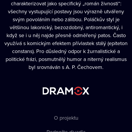
charakterizovat jako specifický „román živnosti“:
všechny vystupující postavy jsou výrazně utvářeny
svým povoláním nebo zálibou. Poláčkův styl je
většinou lakonický, bezozdobný, antiromantický, i
když se i u něj najde přesně odměřený patos. Často
využívá s komickým efektem přívlastek stálý (epiteton
constans). Pro důsledný odpor k žurnalistické a
politické frázi, posmutnělý humor a niterný realismus
byl srovnáván s A. P. Čechovem.
O projektu
Podpořte divadla