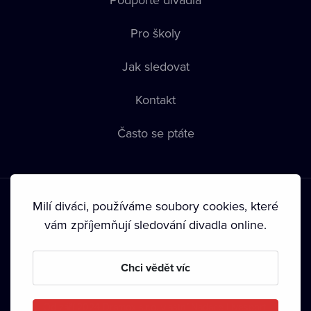
Pro školy
Jak sledovat
Kontakt
Často se ptáte
Milí diváci, používáme soubory cookies, které
vám zpříjemňují sledování divadla online.
Podmínky používání
•
Ochrana soukromí
•
Zásady používání
Chci vědět víc
Cookies
•
Autorská práva
•
Vysílání
Od září 2024 Dramox s.r.o. vlastní Nadace Livesport.