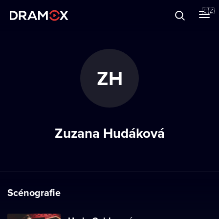
O Dramoxu
🇨🇿
Dárkové poukazy
ZH
Registrujte se
Zuzana Hudáková
Scénografie