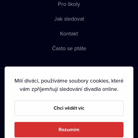
Pro školy
Jak sledovat
Kontakt
Často se ptáte
Milí diváci, používáme soubory cookies, které
vám zpříjemňují sledování divadla online.
Podmínky používání
•
Ochrana soukromí
•
Zásady používání
Chci vědět víc
Cookies
•
Autorská práva
•
Vysílání
Od září 2024 Dramox s.r.o. vlastní Nadace Livesport.
Rozumím