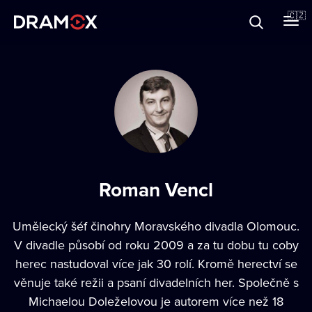
O Dramoxu
🇨🇿
Dárkové poukazy
Registrujte se
Roman Vencl
Umělecký šéf činohry Moravského divadla Olomouc.
V divadle působí od roku 2009 a za tu dobu tu coby
herec nastudoval více jak 30 rolí. Kromě herectví se
věnuje také režii a psaní divadelních her. Společně s
Michaelou Doleželovou je autorem více než 18