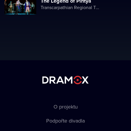
The Legend of Pintya
Transcarpathian Regional Theater of Drama and Comedy
O projektu
Podpořte divadla