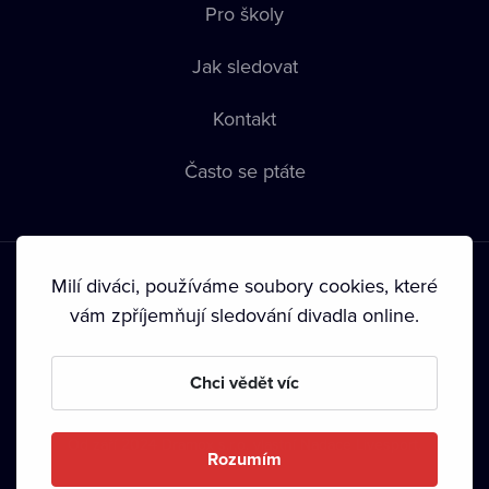
Pro školy
Jak sledovat
Kontakt
Často se ptáte
Milí diváci, používáme soubory cookies, které
vám zpříjemňují sledování divadla online.
Podmínky používání
•
Ochrana soukromí
•
Zásady používání
Chci vědět víc
Cookies
•
Autorská práva
•
Vysílání
Od září 2024 Dramox s.r.o. vlastní Nadace Livesport.
Rozumím