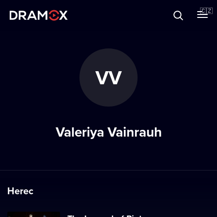
O Dramoxu
🇨🇿
Dárkové poukazy
VV
Registrujte se
Valeriya Vainrauh
Herec