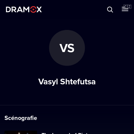
O Dramoxu
🇨🇿
Dárkové poukazy
VS
Registrujte se
Vasyl Shtefutsa
Scénografie