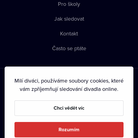
Pro školy
Jak sledovat
Kontakt
Často se ptáte
Milí diváci, používáme soubory cookies, které
vám zpříjemňují sledování divadla online.
Podmínky používání
•
Ochrana soukromí
•
Zásady používání
Chci vědět víc
Cookies
•
Autorská práva
•
Vysílání
Od září 2024 Dramox s.r.o. vlastní Nadace Livesport.
Rozumím