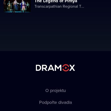
The Legend of Pintya
Transcarpathian Regional Theater of Drama and Comedy
O projektu
Podpořte divadla