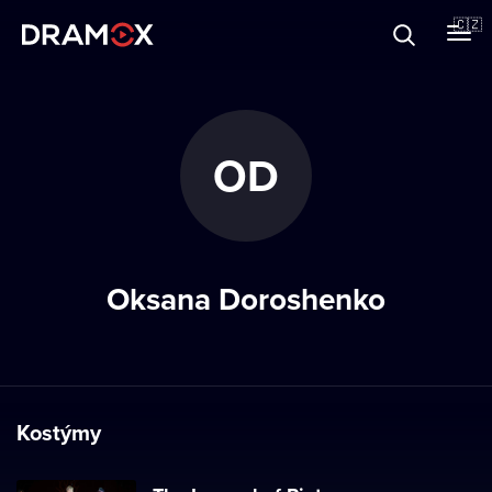
O Dramoxu
🇨🇿
Dárkové poukazy
OD
Registrujte se
Oksana Doroshenko
Kostýmy