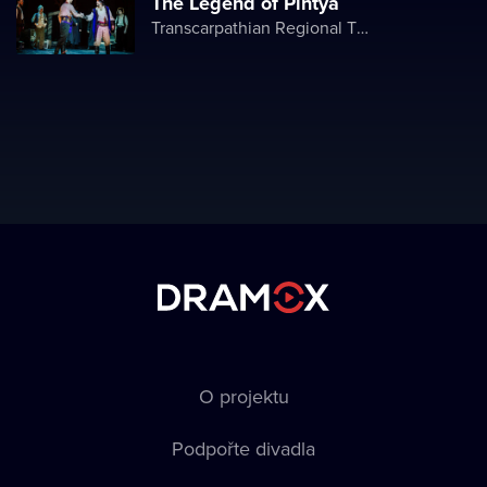
The Legend of Pintya
Transcarpathian Regional Theater of Drama and Comedy
O projektu
Podpořte divadla