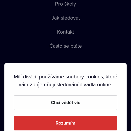
Pro školy
Jak sledovat
Kontakt
Často se ptáte
Milí diváci, používáme soubory cookies, které
vám zpříjemňují sledování divadla online.
Podmínky používání
•
Ochrana soukromí
•
Zásady používání
Chci vědět víc
Cookies
•
Autorská práva
•
Vysílání
Od září 2024 Dramox s.r.o. vlastní Nadace Livesport.
Rozumím