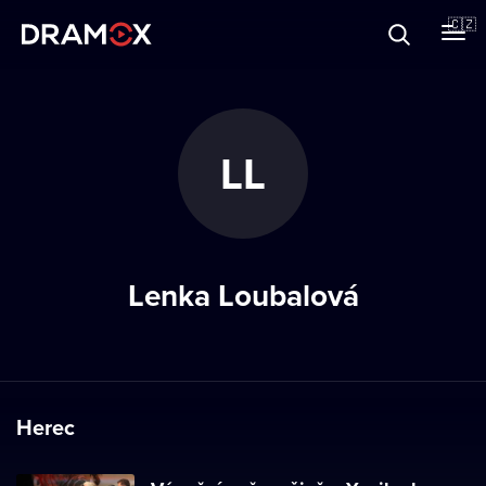
O Dramoxu
🇨🇿
Dárkové poukazy
LL
Registrujte se
Lenka Loubalová
Herec