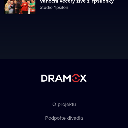
Vánoční večery živě z Ypsilonky
Studio Ypsilon
O projektu
Podpořte divadla