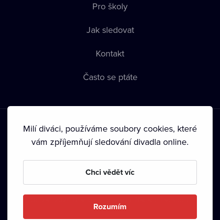
Pro školy
Jak sledovat
Kontakt
Často se ptáte
Milí diváci, používáme soubory cookies, které
vám zpříjemňují sledování divadla online.
Podmínky používání
•
Ochrana soukromí
•
Zásady používání
Chci vědět víc
Cookies
•
Autorská práva
•
Vysílání
Od září 2024 Dramox s.r.o. vlastní Nadace Livesport.
Rozumím