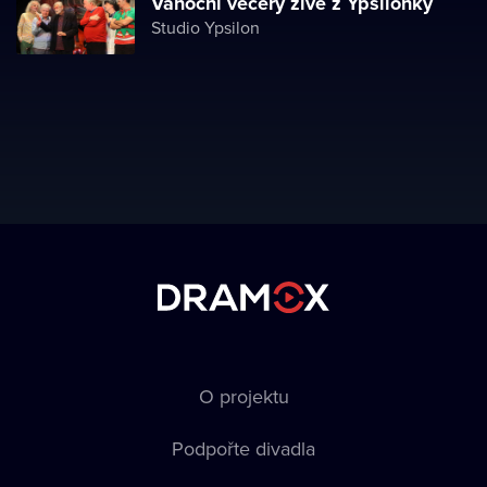
Vánoční večery živě z Ypsilonky
Studio Ypsilon
O projektu
Podpořte divadla