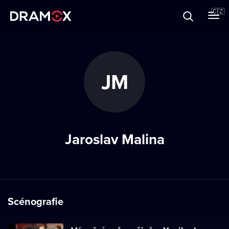
O Dramoxu
🇨🇿
Dárkové poukazy
JM
Registrujte se
Jaroslav Malina
Scénografie