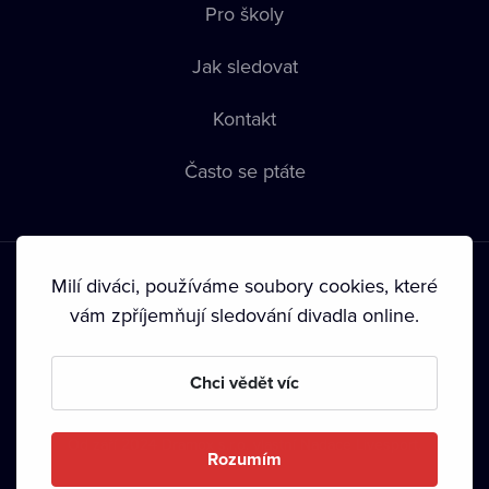
Pro školy
Jak sledovat
Kontakt
Často se ptáte
Milí diváci, používáme soubory cookies, které
vám zpříjemňují sledování divadla online.
Podmínky používání
•
Ochrana soukromí
•
Zásady používání
Chci vědět víc
Cookies
•
Autorská práva
•
Vysílání
Od září 2024 Dramox s.r.o. vlastní Nadace Livesport.
Rozumím