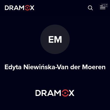
O Dramoxu
🇨🇿
Dárkové poukazy
EM
Registrujte se
Edyta Niewińska-Van der Moeren