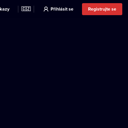
kazy
🇨🇿
Přihlásit se
Registrujte se