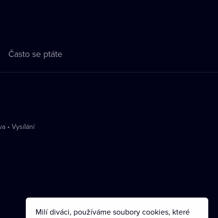
Často se ptáte
va
•
Vysílání
Milí diváci, používáme soubory cookies, které