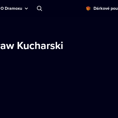
O Dramoxu
Dárkové pou
ław Kucharski