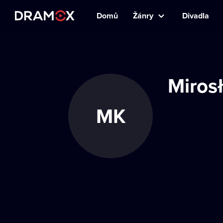
Domů
Žánry
Divadla
Miros
MK