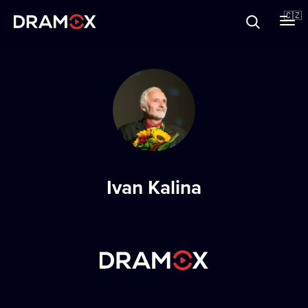
O Dramoxu
🇨🇿
Dárkové poukazy
Registrujte se
Ivan Kalina