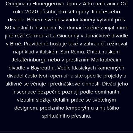
Oněgina či Honeggerovu Janu z Arku na hranici. Od
roku 2020 působí jako šéf opery Jihočeského
divadla. Během své dosavadní kariéry vytvořil přes
60 vlastních inscenací. Na domácí scéně zaujal mimo
jiné režií Carmen a La Giocondy v Janáčkově divadle
v Brně. Pravidelně hostuje také v zahraničí, režíroval
například v italském San Remu, Chieti, ruském
Jekatěrinburgu nebo v prestižním Markraběcím
divadle v Bayreuthu. Vedle klasických kamenných
divadel často tvoří open-air a site-specific projekty a
aktivně se věnuje i přednáškové činnosti. Diváci jeho
inscenace bezpečně poznají podle dominantní
vizuální složky, detailní práce se světelným
designem, precizního temporytmu a hlubšího
spirituálního přesahu.