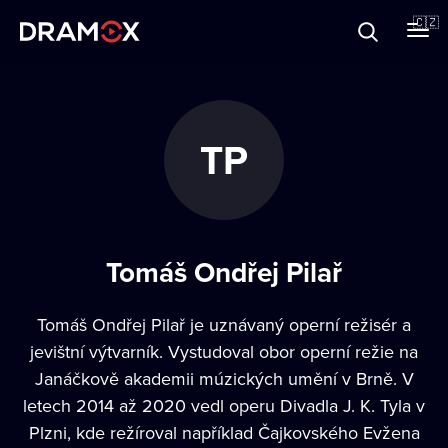
O Dramoxu
🇨🇿
Dárkové poukazy
TP
Registrujte se
Tomáš Ondřej Pilař
Tomáš Ondřej Pilař je uznávaný operní režisér a
jevištní výtvarník. Vystudoval obor operní režie na
Janáčkově akademii múzických umění v Brně. V
letech 2014 až 2020 vedl operu Divadla J. K. Tyla v
Plzni, kde režíroval například Čajkovského Evžena