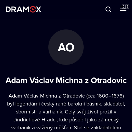
O Dramoxu
🇨🇿
Dárkové poukazy
AO
Registrujte se
Adam Václav Michna z Otradovic
Adam Václav Michna z Otradovic (cca 1600–1676)
byl legendární český raně barokní básník, skladatel,
sbormistr a varhaník. Celý svůj život prožil v
Jindřichově Hradci, kde působil jako zámecký
varhaník a vážený měšťan. Stal se zakladatelem