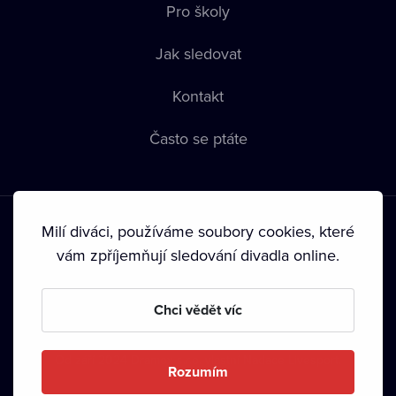
Pro školy
Jak sledovat
Kontakt
Často se ptáte
Milí diváci, používáme soubory cookies, které
vám zpříjemňují sledování divadla online.
Podmínky používání
•
Ochrana soukromí
•
Zásady používání
Chci vědět víc
Cookies
•
Autorská práva
•
Vysílání
Od září 2024 Dramox s.r.o. vlastní Nadace Livesport.
Rozumím