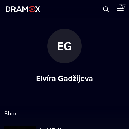
O Dramoxu
🇨🇿
Dárkové poukazy
EG
Registrujte se
Elvíra Gadžijeva
Sbor