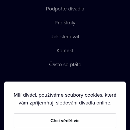
Podpořte divadla
Pro školy
Jak sledovat
Kontakt
Často se ptáte
Milí diváci, používáme soubory cookies, které
vám zpříjemňují sledování divadla online.
Podmínky používání
•
Ochrana soukromí
•
Zásady používání
Chci vědět víc
Cookies
•
Autorská práva
•
Vysílání