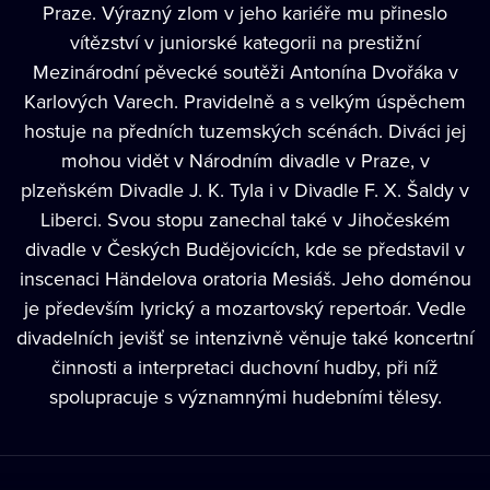
Praze. Výrazný zlom v jeho kariéře mu přineslo
vítězství v juniorské kategorii na prestižní
Mezinárodní pěvecké soutěži Antonína Dvořáka v
Karlových Varech. Pravidelně a s velkým úspěchem
hostuje na předních tuzemských scénách. Diváci jej
mohou vidět v Národním divadle v Praze, v
plzeňském Divadle J. K. Tyla i v Divadle F. X. Šaldy v
Liberci. Svou stopu zanechal také v Jihočeském
divadle v Českých Budějovicích, kde se představil v
inscenaci Händelova oratoria Mesiáš. Jeho doménou
je především lyrický a mozartovský repertoár. Vedle
divadelních jevišť se intenzivně věnuje také koncertní
činnosti a interpretaci duchovní hudby, při níž
spolupracuje s významnými hudebními tělesy.