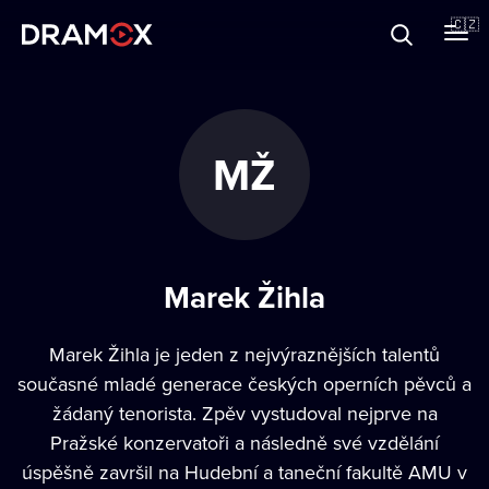
O Dramoxu
🇨🇿
Dárkové poukazy
MŽ
Registrujte se
Marek Žihla
Marek Žihla je jeden z nejvýraznějších talentů
současné mladé generace českých operních pěvců a
žádaný tenorista. Zpěv vystudoval nejprve na
Pražské konzervatoři a následně své vzdělání
úspěšně završil na Hudební a taneční fakultě AMU v