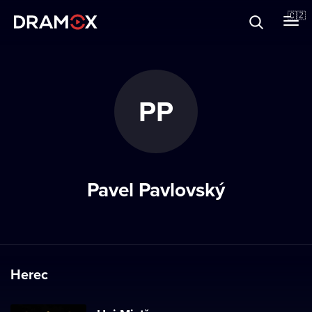
O Dramoxu
🇨🇿
Dárkové poukazy
PP
Registrujte se
Pavel Pavlovský
Herec