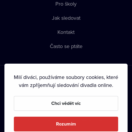
Pro školy
Jak sledovat
Kontakt
Často se ptáte
Milí diváci, používáme soubory cookies, které
vám zpříjemňují sledování divadla online.
Podmínky používání
•
Ochrana soukromí
•
Zásady používání
Chci vědět víc
Cookies
•
Autorská práva
•
Vysílání
Od září 2024 Dramox s.r.o. vlastní Nadace Livesport.
Rozumím