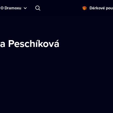
O Dramoxu
Dárkové pou
a Peschíková