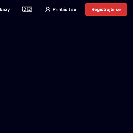
kazy
🇨🇿
Přihlásit se
Registrujte se