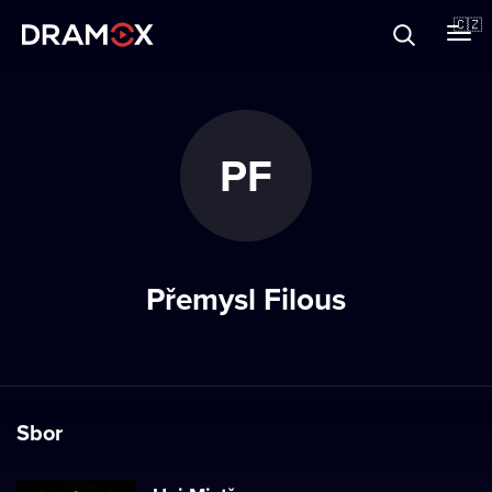
O Dramoxu
🇨🇿
Dárkové poukazy
PF
Registrujte se
Přemysl Filous
Sbor