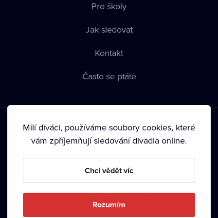
Pro školy
Jak sledovat
Kontakt
Často se ptáte
Milí diváci, používáme soubory cookies, které
vám zpříjemňují sledování divadla online.
Podmínky používání
•
Ochrana soukromí
•
Zásady používání
Chci vědět víc
Cookies
•
Autorská práva
•
Vysílání
Od září 2024 Dramox s.r.o. vlastní Nadace Livesport.
Rozumím