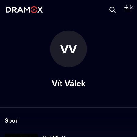
O Dramoxu
🇨🇿
Dárkové poukazy
VV
Registrujte se
Vít Válek
Sbor