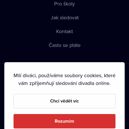
Pro školy
Jak sledovat
Kontakt
Často se ptáte
Milí diváci, používáme soubory cookies, které
vám zpříjemňují sledování divadla online.
Podmínky používání
•
Ochrana soukromí
•
Zásady používání
Chci vědět víc
Cookies
•
Autorská práva
•
Vysílání
Od září 2024 Dramox s.r.o. vlastní Nadace Livesport.
Rozumím